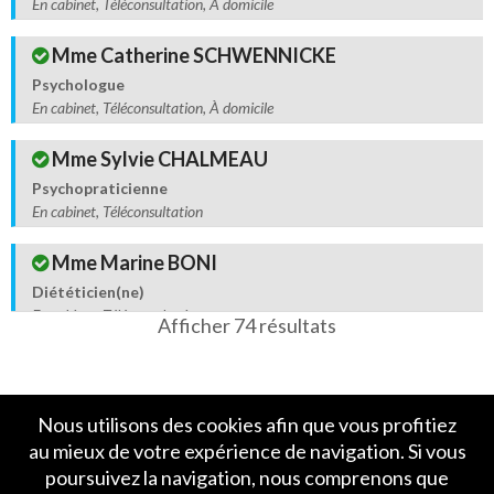
En cabinet, Téléconsultation, À domicile
Mme Catherine SCHWENNICKE
Psychologue
En cabinet, Téléconsultation, À domicile
Mme Sylvie CHALMEAU
Psychopraticienne
En cabinet, Téléconsultation
Mme Marine BONI
Diététicien(ne)
En cabinet, Téléconsultation
Afficher 74 résultats
Mme Laëtitia PERROTIN
Diététicien(ne)
En cabinet, Téléconsultation
Nous utilisons des cookies afin que vous profitiez
au mieux de votre expérience de navigation. Si vous
Mme Aline BUKATO
poursuivez la navigation, nous comprenons que