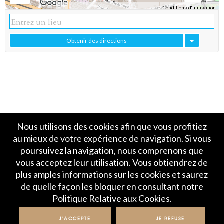
Conditions d'utilisation
Données cartographiques
Obtenir des directions
Nous utilisons des cookies afin que vous profitiez
au mieux de votre expérience de navigation. Si vous
poursuivez la navigation, nous comprenons que
vous acceptez leur utilisation. Vous obtiendrez de
plus amples informations sur les cookies et saurez
Accueil
Politique de Confidentialité
de quelle façon les bloquer en consultant notre
Crédits et mentions légales
Contact
Politique Relative aux Cookies.
© IME 2017-2020
J'ACCEPTE
JE REFUSE