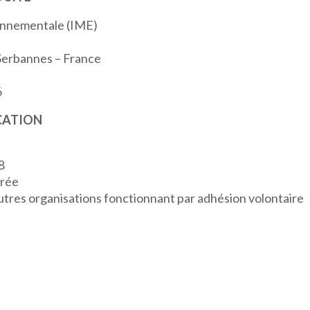
ronnementale (IME)
 Serbannes – France
6
CATION
8
arée
utres organisations fonctionnant par adhésion volontaire