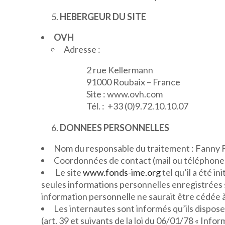
HEBERGEUR DU SITE
OVH
Adresse :
2 rue Kellermann
91000 Roubaix – France
Site : www.ovh.com
Tél. : +33 (0)9.72.10.10.07
DONNEES PERSONNELLES
Nom du responsable du traitement : Fanny 
Coordonnées de contact (mail ou téléphone) p
Le site
www.fonds-ime.org
tel qu’il a été i
seules informations personnelles enregistrées s
information personnelle ne saurait être cédée 
Les internautes sont informés qu’ils dispose
(art. 39 et suivants de la loi du 06/01/78 « Inf