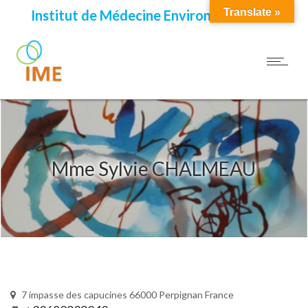
Translate »
Institut de Médecine Environnementale
Mme Sylvie CHALMEAU
7 impasse des capucines 66000 Perpignan France