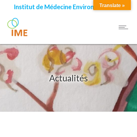
Translate »
Institut de Médecine Environnementale
Actualités