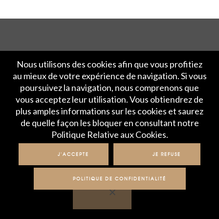
Accueil
Politique de Confidentialité
Nous utilisons des cookies afin que vous profitiez
Crédits et mentions légales
Contact
au mieux de votre expérience de navigation. Si vous
poursuivez la navigation, nous comprenons que
vous acceptez leur utilisation. Vous obtiendrez de
© IME 2017-2020
plus amples informations sur les cookies et saurez
de quelle façon les bloquer en consultant notre
Politique Relative aux Cookies.
J'ACCEPTE
JE REFUSE
POLITIQUE DE CONFIDENTIALITÉ