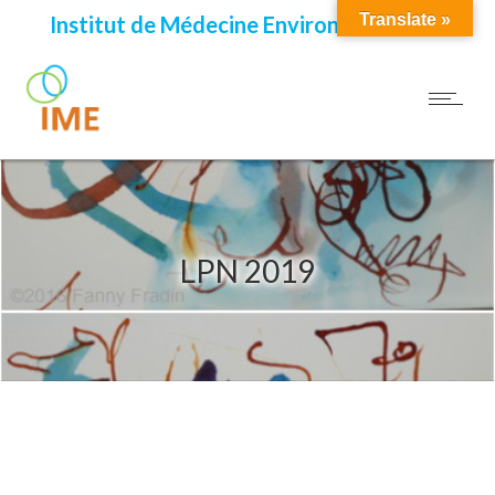
Translate »
Institut de Médecine Environnementale
LPN 2019