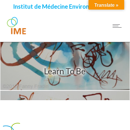
Translate »
Institut de Médecine Environnementale
Learn To Be