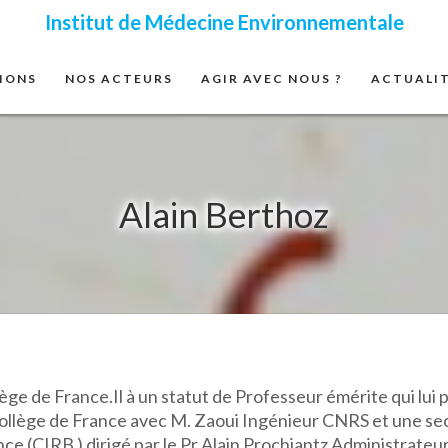
Institut de Médecine Environnementale
IONS
NOS ACTEURS
AGIR AVEC NOUS ?
ACTUALI
Alain Berthoz
ge de France.Il à un statut de Professeur émérite qui lui 
llège de France avec M. Zaoui Ingénieur CNRS et une sec
nce (CIRB ) dirigé par le Pr Alain Prochiantz Administrateu