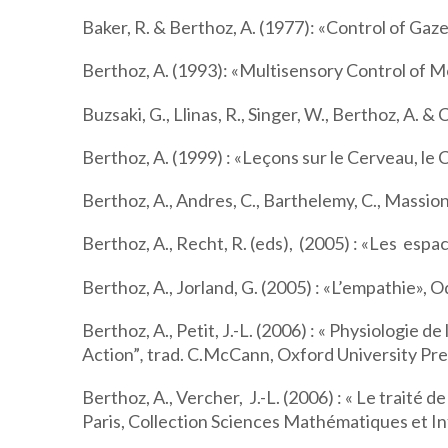
Baker, R. & Berthoz, A. (1977): «Control of Gaz
Berthoz, A. (1993): «Multisensory Control of 
Buzsaki, G., Llinas, R., Singer, W., Berthoz, A. &
Berthoz, A. (1999) : «Leçons sur le Cerveau, le C
Berthoz, A., Andres, C., Barthelemy, C., Massion,
Berthoz, A., Recht, R. (eds), (2005) : «Les espa
Berthoz, A., Jorland, G. (2005) : «L’empathie», O
Berthoz, A., Petit, J.-L. (2006) : « Physiologie
Action”
,
trad. C.McCann, Oxford University Pre
Berthoz, A., Vercher, J.-L. (2006) : « Le traité d
Paris, Collection Sciences Mathématiques et I