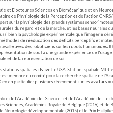
logie et Docteur es Sciences en Biomécanique et en Neuro
ratoire de Physiologie de la Perception et de l’action CNR
 expert sur la physiologie des grands systèmes sensorimot
eurales du regard et de la marche, et les bases neurales d
aussi bien la psychologie expérimentale que l’imagerie cé
 méthodes de rééducation des déficits perceptifs et moteu
ravaille avec des roboticiens sur les robots humanoïdes. Il
eprésentation de soi. I à une grande expérience de l’usage d
ale et de la représentation de soi
 stations spatiales : Navette USA, Stations spatiale MIR et 
t membre du comité pour la recherche spatiale de l’Acadé
 en en particulier plusieurs récemment sur les
avatars n
 membre de l’Académie des Sciences et de l’Académie desTec
s Sciences, Académies Royale de Belgique (2016) et de Bul
de Neurologie développementale (2015) et le Prix Hallpike