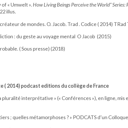
y of « Umwelt ».
How Living Beings Perceive the World” Series:
22 illus.
créateur de mondes. O. Jacob. Trad . Codice ( 2014) TRad 
ction : du geste au voyage mental O Jacob (2015)
obable. ( Sous presse) (2018)
ite ( 2014) podcast editions du collège de France
La pluralité interprétative » (« Conférences »), en ligne, mis 
étiers ; quelles métamorphoses ? » PODCATS d’un Colloque