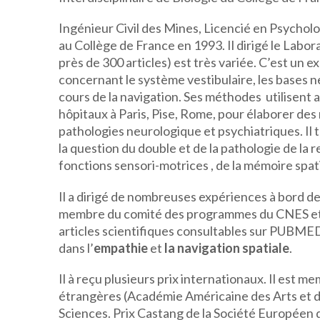
Ingénieur Civil des Mines, Licencié en Psycho
au Collège de France en 1993. Il dirigé le Labo
près de 300 articles) est très variée. C’est un
concernant le système vestibulaire, les bases n
cours de la navigation. Ses méthodes utilisent 
hôpitaux à Paris, Pise, Rome, pour élaborer des
pathologies neurologique et psychiatriques. Il t
la question du double et de la pathologie de la r
fonctions sensori-motrices , de la mémoire spati
Il a dirigé de nombreuses expériences à bord des
membre du comité des programmes du CNES et es
articles scientifiques consultables sur PUBMED
dans l’
empathie
et
la navigation spatiale
.
Il à reçu plusieurs prix internationaux. Il est
étrangères (Académie Américaine des Arts et de
Sciences. Prix Castang de la Société Européen 