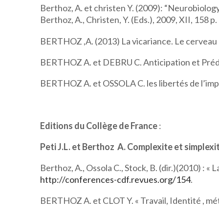
Berthoz, A. et christen Y. (2009): “Neurobiolog
Berthoz, A., Christen, Y. (Eds.), 2009, XII, 158 p. 
BERTHOZ ,A. (2013) La vicariance. Le cerveau 
BERTHOZ A. et DEBRU C. Anticipation et Prédi
BERTHOZ A. et OSSOLA C. les libertés de l’impr
Editions du Collège de France
:
Peti J.L. et Berthoz A. Complexite et simplex
Berthoz, A., Ossola C., Stock, B. (dir.)(2010) : « 
http://conferences-cdf.revues.org/154
.
BERTHOZ A. et CLOT Y. « Travail, Identité , m