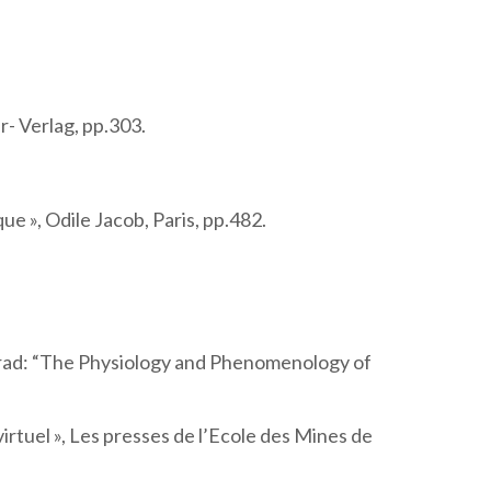
er- Verlag, pp.303.
que », Odile Jacob, Paris, pp.482.
8. Trad: “The Physiology and Phenomenology of
 virtuel », Les presses de l’Ecole des Mines de