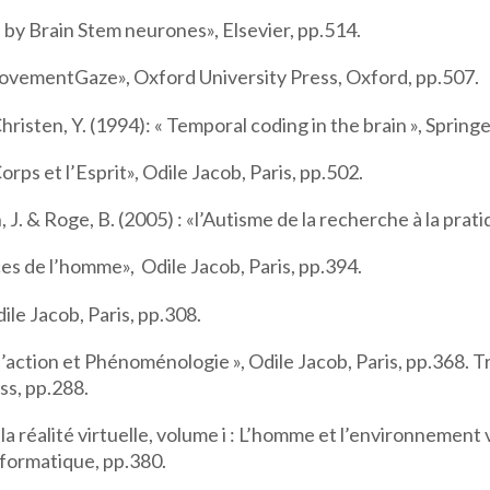
e by Brain Stem neurones», Elsevier, pp.514.
MovementGaze», Oxford University Press, Oxford, pp.507.
 Christen, Y. (1994): « Temporal coding in the brain », Spring
orps et l’Esprit», Odile Jacob, Paris, pp.502.
 J. & Roge, B. (2005) : «l’Autisme de la recherche à la prati
ces de l’homme», Odile Jacob, Paris, pp.394.
dile Jacob, Paris, pp.308.
 de l’action et Phénoménologie », Odile Jacob, Paris, pp.36
ss, pp.288.
e la réalité virtuelle, volume i : L’homme et l’environnement
nformatique, pp.380.