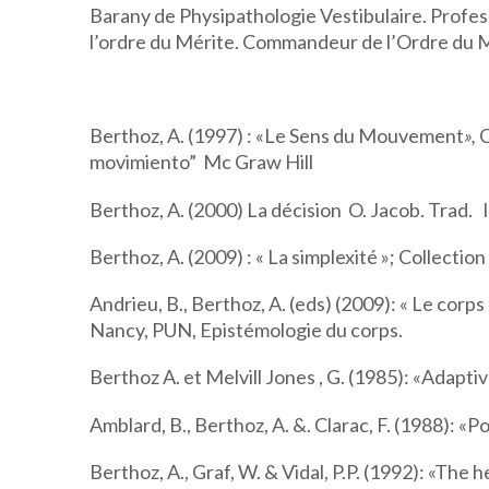
Barany de Physipathologie Vestibulaire. Profess
l’ordre du Mérite. Commandeur de l’Ordre du Mé
Berthoz, A. (1997) : «Le Sens du Mouvement
»,
O
movimiento” Mc Graw Hill
Berthoz, A. (2000) La décision O. Jacob. Trad. 
Berthoz, A. (2009) : « La simplexité »; Collectio
Andrieu, B., Berthoz, A. (eds) (2009): « Le cor
Nancy, PUN, Epistémologie du corps.
Berthoz A. et Melvill Jones , G. (1985): «Adapt
Amblard, B., Berthoz, A. &. Clarac, F. (1988): «P
Berthoz, A., Graf, W. & Vidal, P.P. (1992): «The 