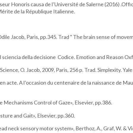
eur Honoris causa de l’Université de Salerne (2016) .Offi
rite de la République Italienne.
dile Jacob, Paris, pp.345. Trad “ The brain sense of movem
Il sciencia della decisione Codice. Emotion and Reason Ox
n Science, O. Jacob, 2009, Paris, 256 p. Trad. Simplexity. Yal
ps en acte. A l’occasion du centenaire de la naissance de 
ive Mechanisms Control of Gaze», Elsevier, pp.386.
osture and Gait», Elsevier, pp.360.
head neck sensory motor system», Berthoz, A., Graf, W. & Vid