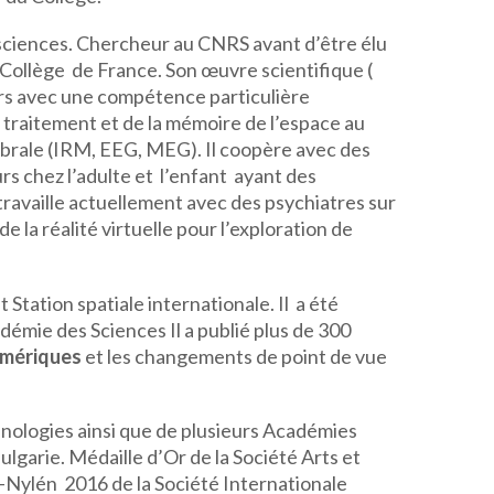
sciences. Chercheur au CNRS avant d’être élu
S/Collège de France. Son œuvre scientifique (
eurs avec une compétence particulière
u traitement et de la mémoire de l’espace au
rébrale (IRM, EEG, MEG). Il coopère avec des
rs chez l’adulte et l’enfant ayant des
 travaille actuellement avec des psychiatres sur
e la réalité virtuelle pour l’exploration de
Station spatiale internationale. Il a été
mie des Sciences Il a publié plus de 300
umériques
et les changements de point de vue
hnologies ainsi que de plusieurs Académies
garie. Médaille d’Or de la Société Arts et
-Nylén 2016 de la Société Internationale