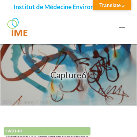
Translate »
Institut de Médecine Environnementale
Capture6