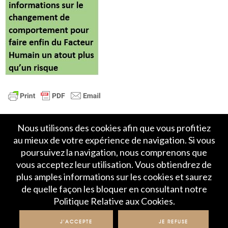
Nous utilisons des cookies afin que vous profitiez
au mieux de votre expérience de navigation. Si vous
poursuivez la navigation, nous comprenons que
vous acceptez leur utilisation. Vous obtiendrez de
plus amples informations sur les cookies et saurez
Accueil
Politique de Confidentialité
de quelle façon les bloquer en consultant notre
Crédits et mentions légales
Contact
Politique Relative aux Cookies.
© IME 2017-2020
J'ACCEPTE
JE REFUSE