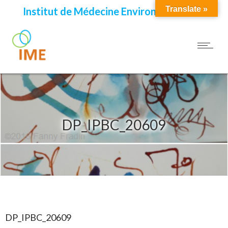
Translate »
Institut de Médecine Environnementale
DP_IPBC_20609
DP_IPBC_20609