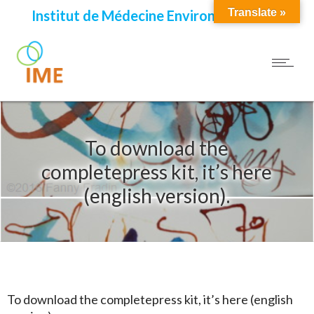
Translate »
Institut de Médecine Environnementale
To download the
completepress kit, it’s here
(english version).
To download the completepress kit, it’s here (english