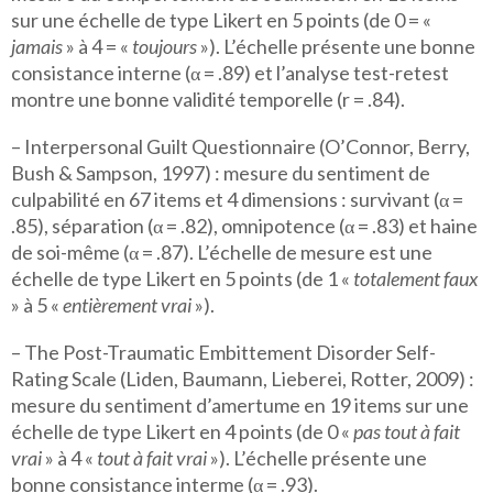
sur une échelle de type Likert en 5 points (de 0 = «
jamais
» à 4 = «
toujours
»). L’échelle présente une bonne
consistance interne (α = .89) et l’analyse test-retest
montre une bonne validité temporelle (r = .84).
– Interpersonal Guilt Questionnaire (O’Connor, Berry,
Bush & Sampson, 1997) : mesure du sentiment de
culpabilité en 67 items et 4 dimensions : survivant (α =
.85), séparation (α = .82), omnipotence (α = .83) et haine
de soi-même (α = .87). L’échelle de mesure est une
échelle de type Likert en 5 points (de 1 «
totalement faux
» à 5 «
entièrement vrai
»).
– The Post-Traumatic Embittement Disorder Self-
Rating Scale (Liden, Baumann, Lieberei, Rotter, 2009) :
mesure du sentiment d’amertume en 19 items sur une
échelle de type Likert en 4 points (de 0 «
pas tout à fait
vrai
» à 4 «
tout à fait vrai
»). L’échelle présente une
bonne consistance interme (α = .93).