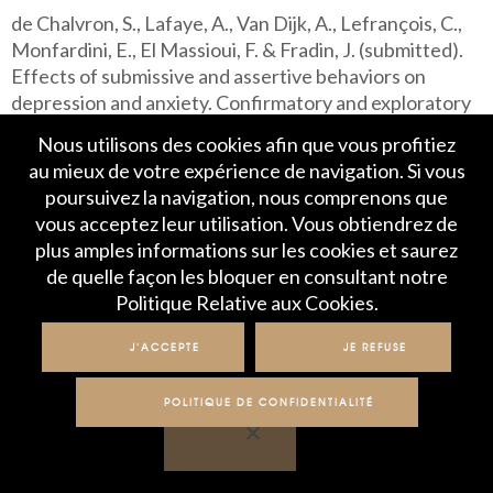
de Chalvron, S., Lafaye, A., Van Dijk, A., Lefrançois, C.,
Monfardini, E., El Massioui, F. & Fradin, J. (submitted).
Effects of submissive and assertive behaviors on
depression and anxiety. Confirmatory and exploratory
factor analysis of the Submissive Behavior Scale and
Nous utilisons des cookies afin que vous profitiez
Assertive Behavior Scale development with French
au mieux de votre expérience de navigation. Si vous
sample. Psychological Assessment.
poursuivez la navigation, nous comprenons que
vous acceptez leur utilisation. Vous obtiendrez de
Et, une première présentation a été effectuée lors du
plus amples informations sur les cookies et saurez
ème
27
congrès de la Société Européenne de
de quelle façon les bloquer en consultant notre
psychologie de la santé :
Politique Relative aux Cookies.
Lafaye, A., de Chalvron, S., Lefrançois, C. & Fradin, J.
J'ACCEPTE
JE REFUSE
(2013). Effects of submissive behaviors on anxiety
depending on assertiveness level. Poster presented at
POLITIQUE DE CONFIDENTIALITÉ
the 27th Conference of the European Health
Psychology Society (EHPS), Bordeaux, France.