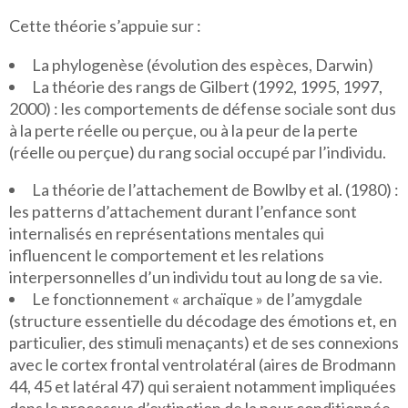
Cette théorie s’appuie sur :
La phylogenèse (évolution des espèces, Darwin)
La théorie des rangs de Gilbert (1992, 1995, 1997,
2000) : les comportements de défense sociale sont dus
à la perte réelle ou perçue, ou à la peur de la perte
(réelle ou perçue) du rang social occupé par l’individu.
La théorie de l’attachement de Bowlby et al. (1980) :
les patterns d’attachement durant l’enfance sont
internalisés en représentations mentales qui
influencent le comportement et les relations
interpersonnelles d’un individu tout au long de sa vie.
Le fonctionnement « archaïque » de l’amygdale
(structure essentielle du décodage des émotions et, en
particulier, des stimuli menaçants) et de ses connexions
avec le cortex frontal ventrolatéral (aires de Brodmann
44, 45 et latéral 47) qui seraient notamment impliquées
dans le processus d’extinction de la peur conditionnée.