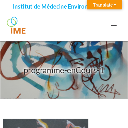
Translate »
Institut de Médecine Environnementale
programme-enCours-1