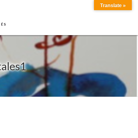
Translate »
TÉS
tales1