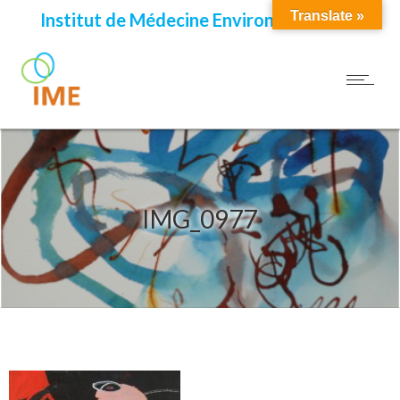
Translate »
Institut de Médecine Environnementale
IMG_0977