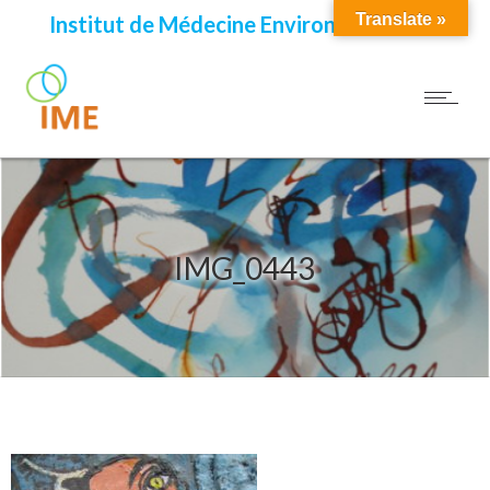
Translate »
Institut de Médecine Environnementale
IMG_0443