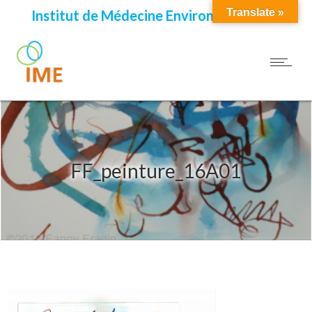
Translate »
Institut de Médecine Environnementale
FF_peinture_16A01